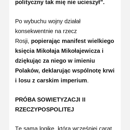
polityczny tak mię nie ucieszył”.
Po wybuchu wojny działał
konsekwentnie na rzecz
Rosji,
popierając manifest wielkiego
księcia Mikołaja Mikołajewicza i
dziękując za niego w imieniu
Polaków, deklarując wspólnotę krwi
i losu z carskim imperium
.
PRÓBA SOWIETYZACJI II
RZECZYPOSPOLITEJ
Tę samą logikę, którą wcześniej carat