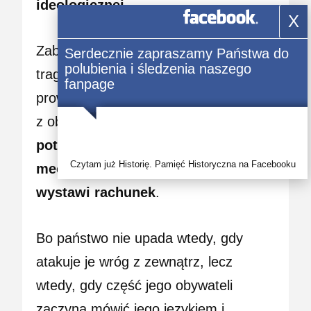
ideologicznej
.
X
Zabójstwo Gabriela Narutowicza było
Serdecznie zapraszamy Państwa do
polubienia i śledzenia naszego
tragicznym dowodem, do czego
fanpage
prowadzi polityka nienawiści połączona
z obcą inspiracją.
Jeśli dziś nie
potrafimy rozpoznać tych samych
Czytam już Historię. Pamięć Historyczna na Facebooku
mechanizmów – historia znów
wystawi rachunek
.
Bo państwo nie upada wtedy, gdy
atakuje je wróg z zewnątrz, lecz
wtedy, gdy część jego obywateli
zaczyna mówić jego językiem i