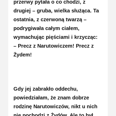
przerwy pytała o co chodzi, z
drugiej – gruba, wielka służąca. Ta
ostatnia, z czerwoną twarzą –
podrygiwała całym ciałem,
wymachując pięściami i krzycząc:
– Precz z Narutowiczem! Precz z
Żydem!
Gdy jej zabrakło oddechu,
powiedziałam, że znam dobrze
rodzinę Narutowiczów, nikt u nich
nie pochodzi z Żydów. Ale to był