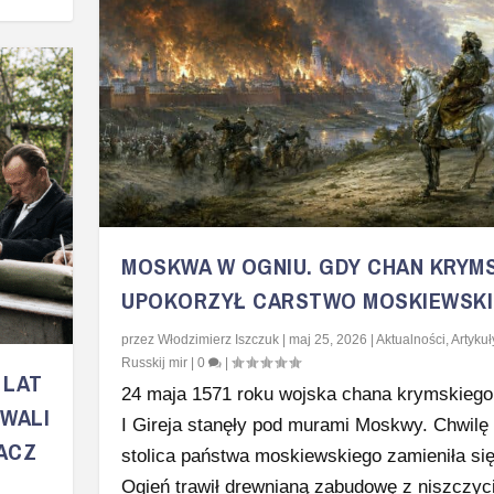
MOSKWA W OGNIU. GDY CHAN KRYMS
UPOKORZYŁ CARSTWO MOSKIEWSKI
przez
Włodzimierz Iszczuk
|
maj 25, 2026
|
Aktualności
,
Artykuł
Russkij mir
|
0
|
 LAT
24 maja 1571 roku wojska chana krymskiego
WALI
I Gireja stanęły pod murami Moskwy. Chwilę 
BACZ
stolica państwa moskiewskiego zamieniła się
Ogień trawił drewnianą zabudowę z niszczyc