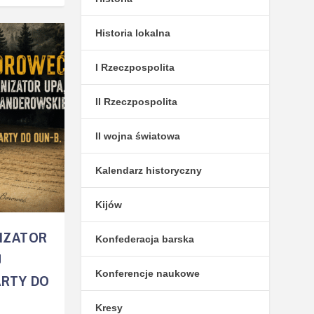
Historia lokalna
I Rzeczpospolita
II Rzeczpospolita
II wojna światowa
Kalendarz historyczny
Kijów
IZATOR
Konfederacja barska
J
Konferencje naukowe
ARTY DO
Kresy