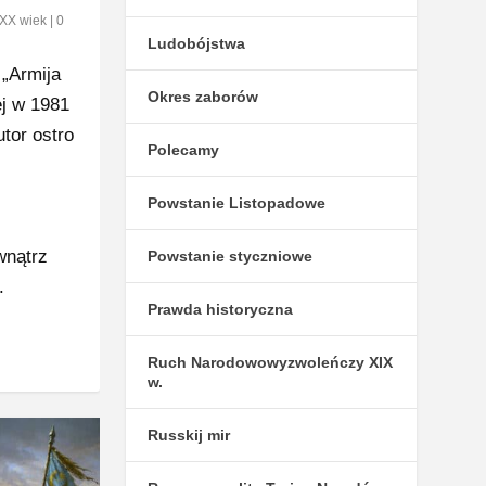
XX wiek
|
0
Ludobójstwa
 „Armija
Okres zaborów
j w 1981
utor ostro
Polecamy
Powstanie Listopadowe
wnątrz
Powstanie styczniowe
o.
Prawda historyczna
Ruch Narodowowyzwoleńczy XIX
w.
Russkij mir