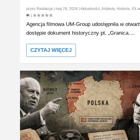
przez
Redakcja
|
maj 29, 2026
|
Aktualności
,
Artykuły
,
Historia
,
XX w
|
Agencja filmowa UM-Group udostępniła w otwar
dostępie dokument historyczny pt. „Granica....
CZYTAJ WIĘCEJ