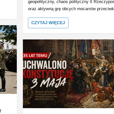
geopolityczny, chaos polityczny II Rzeczypos
oraz aktywną grę obcych mocarstw przeciwk
CZYTAJ WIĘCEJ
W