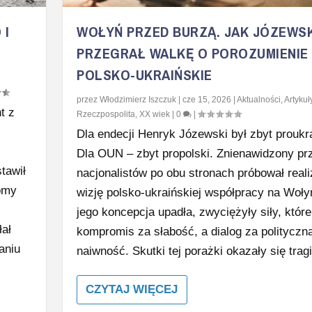
 I
WOŁYŃ PRZED BURZĄ. JAK JÓZEWSK
PRZEGRAŁ WALKĘ O POROZUMIENIE
POLSKO-UKRAIŃSKIE
przez
Włodzimierz Iszczuk
|
cze 15, 2026
|
Aktualności
,
Artykuł
t z
Rzeczpospolita
,
XX wiek
|
0
|
Dla endecji Henryk Józewski był zbyt proukra
Dla OUN – zbyt propolski. Znienawidzony pr
tawił
nacjonalistów po obu stronach próbował real
omy
wizję polsko-ukraińskiej współpracy na Woły
jego koncepcja upadła, zwyciężyły siły, któr
ał
kompromis za słabość, a dialog za polityczn
ganiu
naiwność. Skutki tej porażki okazały się trag
CZYTAJ WIĘCEJ