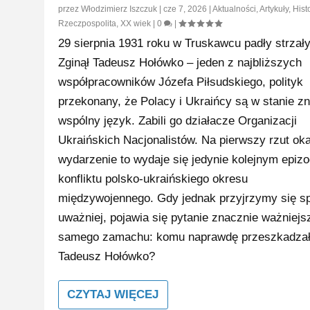
przez
Włodzimierz Iszczuk
|
cze 7, 2026
|
Aktualności
,
Artykuły
,
Hist
Rzeczpospolita
,
XX wiek
|
0
|
29 sierpnia 1931 roku w Truskawcu padły strzały
Zginął Tadeusz Hołówko – jeden z najbliższych
współpracowników Józefa Piłsudskiego, polityk
przekonany, że Polacy i Ukraińcy są w stanie z
wspólny język. Zabili go działacze Organizacji
Ukraińskich Nacjonalistów. Na pierwszy rzut ok
wydarzenie to wydaje się jedynie kolejnym epiz
konfliktu polsko-ukraińskiego okresu
międzywojennego. Gdy jednak przyjrzymy się s
uważniej, pojawia się pytanie znacznie ważniejs
samego zamachu: komu naprawdę przeszkadza
Tadeusz Hołówko?
CZYTAJ WIĘCEJ