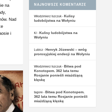
NAJNOWSZE KOMENTARZE
nie na
ady,
Kulisy
Włodzimierz Iszczuk
-
omów. Nad
ludobójstwa na Wołyniu
ce
Kulisy ludobójstwa na
osie i
K/
-
Wołyniu
Henryk Józewski – wróg
Lubicz
-
prorosyjskiej endecji na Wołyniu
Bitwa pod
Włodzimierz Iszczuk
-
Konotopem. 362 lata temu
Rosjanie ponieśli miażdżącą
klęskę
Bitwa pod Konotopem.
tagore
-
362 lata temu Rosjanie ponieśli
miażdżącą klęskę