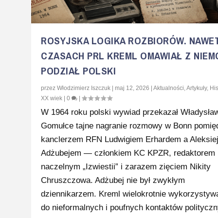
ROSYJSKA LOGIKA ROZBIORÓW. NAWE
CZASACH PRL KREML OMAWIAŁ Z NIEM
PODZIAŁ POLSKI
przez
Włodzimierz Iszczuk
|
maj 12, 2026
|
Aktualności
,
Artykuły
,
His
XX wiek
|
0
|
W 1964 roku polski wywiad przekazał Władysła
Gomułce tajne nagranie rozmowy w Bonn pomię
kanclerzem RFN Ludwigiem Erhardem a Aleksie
Adżubejem — członkiem KC KPZR, redaktorem
naczelnym „Izwiestii” i zarazem zięciem Nikity
Chruszczowa. Adżubej nie był zwykłym
dziennikarzem. Kreml wielokrotnie wykorzystyw
do nieformalnych i poufnych kontaktów politycz