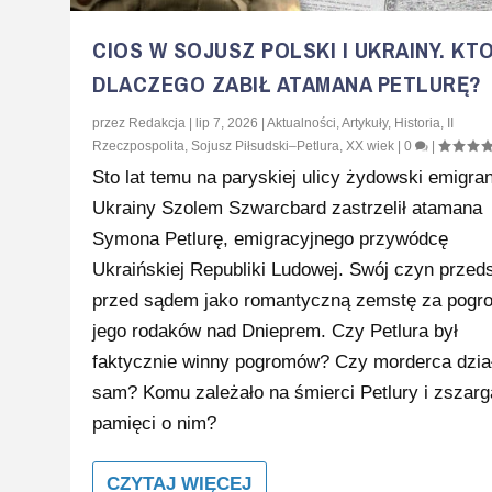
CIOS W SOJUSZ POLSKI I UKRAINY. KTO
DLACZEGO ZABIŁ ATAMANA PETLURĘ?
przez
Redakcja
|
lip 7, 2026
|
Aktualności
,
Artykuły
,
Historia
,
II
Rzeczpospolita
,
Sojusz Piłsudski–Petlura
,
XX wiek
|
0
|
Sto lat temu na paryskiej ulicy żydowski emigran
Ukrainy Szolem Szwarcbard zastrzelił atamana
Symona Petlurę, emigracyjnego przywódcę
Ukraińskiej Republiki Ludowej. Swój czyn przeds
przed sądem jako romantyczną zemstę za pogr
jego rodaków nad Dnieprem. Czy Petlura był
faktycznie winny pogromów? Czy morderca dział
sam? Komu zależało na śmierci Petlury i zszar
pamięci o nim?
CZYTAJ WIĘCEJ