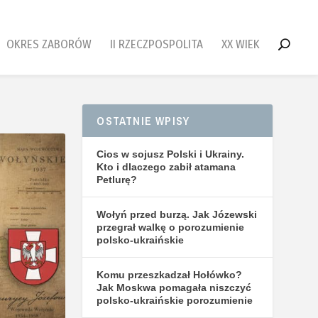
OKRES ZABORÓW
II RZECZPOSPOLITA
XX WIEK
OSTATNIE WPISY
Cios w sojusz Polski i Ukrainy.
Kto i dlaczego zabił atamana
Petlurę?
Wołyń przed burzą. Jak Józewski
przegrał walkę o porozumienie
polsko-ukraińskie
Komu przeszkadzał Hołówko?
Jak Moskwa pomagała niszczyć
polsko-ukraińskie porozumienie