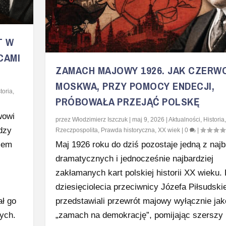
T W
CAMI
ZAMACH MAJOWY 1926. JAK CZERW
MOSKWA, PRZY POMOCY ENDECJI,
toria
,
PRÓBOWAŁA PRZEJĄĆ POLSKĘ
wowi
przez
Włodzimierz Iszczuk
|
maj 9, 2026
|
Aktualności
,
Historia
dzy
Rzeczpospolita
,
Prawda historyczna
,
XX wiek
|
0
|
jem
Maj 1926 roku do dziś pozostaje jedną z najb
dramatycznych i jednocześnie najbardziej
zakłamanych kart polskiej historii XX wieku.
dziesięciolecia przeciwnicy Józefa Piłsudski
ał go
przedstawiali przewrót majowy wyłącznie jak
nych.
„zamach na demokrację”, pomijając szerszy 