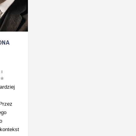
ONA
,
II
ardziej
 Przez
ego
o
kontekst