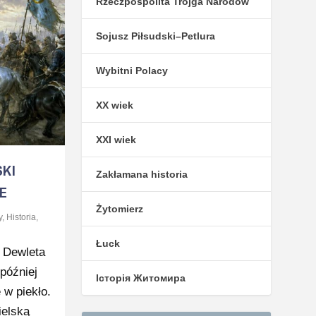
Rzeczpospolita Trojga Narodów
Sojusz Piłsudski–Petlura
Wybitni Polacy
XX wiek
XXI wiek
KI
Zakłamana historia
E
Żytomierz
y
,
Historia
,
Łuck
 Dewleta
później
Історія Житомира
 w piekło.
ielską