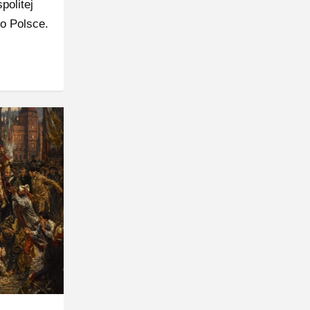
politej
o Polsce.