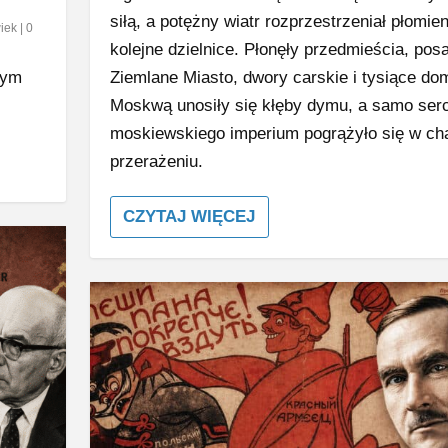
siłą, a potężny wiatr rozprzestrzeniał płomie
iek
|
0
kolejne dzielnice. Płonęły przedmieścia, pos
tym
Ziemlane Miasto, dwory carskie i tysiące d
Moskwą unosiły się kłęby dymu, a samo ser
moskiewskiego imperium pogrążyło się w cha
przerażeniu.
CZYTAJ WIĘCEJ