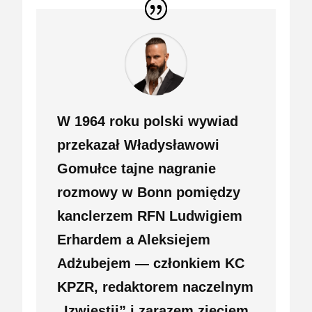
W 1964 roku polski wywiad
przekazał Władysławowi
Gomułce tajne nagranie
rozmowy w Bonn pomiędzy
kanclerzem RFN Ludwigiem
Erhardem a Aleksiejem
Adżubejem — członkiem KC
KPZR, redaktorem naczelnym
„Izwiestii” i zarazem zięciem