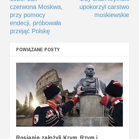
czerwona Moskwa,
upokorzył carstwo
przy pomocy
moskiewskie
endecji, próbowała
przejąć Polskę
POWIĄZANE POSTY
Rosjanie założyli Krym, Rzym i