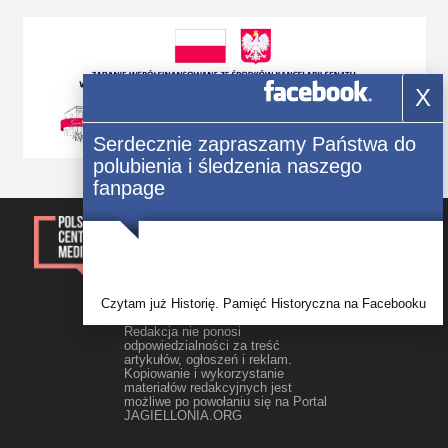
X
Serdecznie zapraszamy Państwa do
polubienia i śledzenia naszego
fanpage
© 2014-2023, Kwartalnik „Głos
Polonii” Wszelkie prawa
zastrzezone.
Rejestracja: Świadectwo Seria ЖТ
Nr 171/548 Р wydane 09.10.2012 r.
przez Główny Departament
Czytam już Historię. Pamięć Historyczna na Facebooku
Sprawiedliwości w obwodzie
żytomierskim
Redakcja nie ponosi
odpowiedzialności za treść
artykułów, ogłoszeń i reklam.
Kopiowanie i wykorzystanie
materiałów redakcyjnych jest
możliwe po powołaniu się na Portal
JAGIELLONIA.ORG