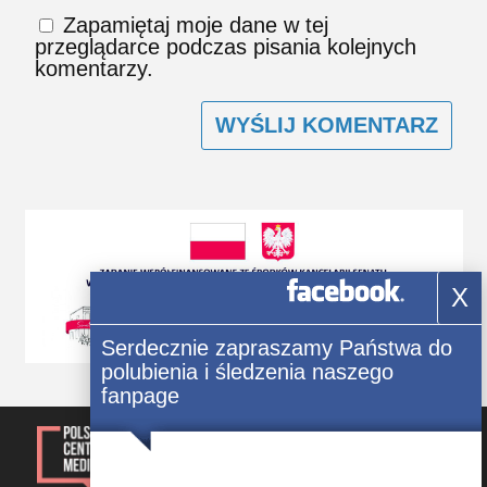
Zapamiętaj moje dane w tej
przeglądarce podczas pisania kolejnych
komentarzy.
X
Serdecznie zapraszamy Państwa do
polubienia i śledzenia naszego
fanpage
© 2014-2023, Kwartalnik „Głos
Polonii” Wszelkie prawa
zastrzezone.
Rejestracja: Świadectwo Seria ЖТ