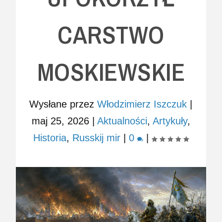
CARSTWO
MOSKIEWSKIE
Wysłane przez
Włodzimierz Iszczuk
|
maj 25, 2026
|
Aktualności
,
Artykuły
,
Historia
,
Russkij mir
|
0
|