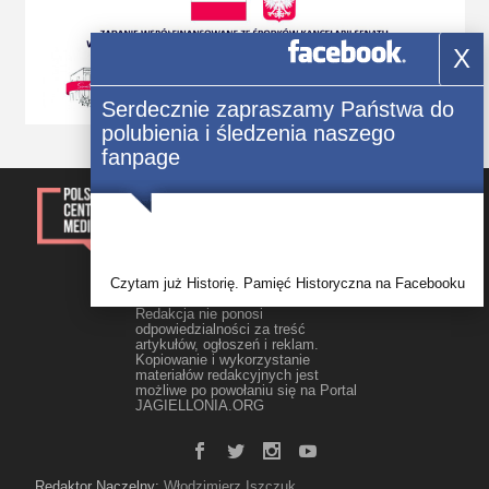
X
Serdecznie zapraszamy Państwa do
polubienia i śledzenia naszego
fanpage
© 2014-2023, Kwartalnik „Głos
Polonii” Wszelkie prawa
zastrzezone.
Rejestracja: Świadectwo Seria ЖТ
Nr 171/548 Р wydane 09.10.2012 r.
przez Główny Departament
Sprawiedliwości w obwodzie
Czytam już Historię. Pamięć Historyczna na Facebooku
żytomierskim
Redakcja nie ponosi
odpowiedzialności za treść
artykułów, ogłoszeń i reklam.
Kopiowanie i wykorzystanie
materiałów redakcyjnych jest
możliwe po powołaniu się na Portal
JAGIELLONIA.ORG
Redaktor Naczelny:
Włodzimierz Iszczuk