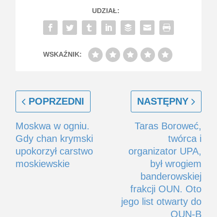
UDZIAŁ:
WSKAŹNIK:
POPRZEDNI
NASTĘPNY
Moskwa w ogniu.
Taras Boroweć,
Gdy chan krymski
twórca i
upokorzył carstwo
organizator UPA,
moskiewskie
był wrogiem
banderowskiej
frakcji OUN. Oto
jego list otwarty do
OUN-B