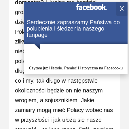
domostw?
Ukraina ma bardziej
X
groźnych wrogów, niż Polacy. Każde
dziecko wie, wyniszczenie kilkuset
Serdecznie zapraszamy Państwa do
polubienia i śledzenia naszego
Polaków w niektórych obwodach nie
fanpage
zlikwiduje polskiego
niebezpieczeństwa dla Ukrainy. Naród
polski tak czy inaczej istnieje, i jak
Czytam już Historię. Pamięć Historyczna na Facebooku
długo będzie on w tej samej niewoli,
co i my, tak długo w następstwie
okoliczności będzie on nie naszym
wrogiem, a sojusznikiem. Jakie
zamiary mogą mieć Polacy wobec nas
w przyszłości i jak ułożą się nasze