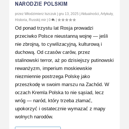
NARODZIE POLSKIM
przez
Włodzimierz Iszczuk
|
gru 13, 2025
|
Aktualności
,
Artykuły
,
Historia
,
Russkij mir
|
0
|
Od ponad trzystu lat Rosja prowadzi
przeciwko Polsce nieustanną wojnę — jeśli
nie zbrojną, to cywilizacyjną, kulturową i
duchową. Od czasów carów, przez
stalinowski terror, aż po dzisiejszy putinowski
rewanżyzm, imperium moskiewskie
niezmiennie postrzega Polskę jako
przeszkodę w swoim marszu na Zachód. W
oczach Kremla Polska to nie sąsiad, lecz
wróg — naród, który trzeba złamać,
upokorzyć i ostatecznie wymazać z mapy
wolnych narodów.