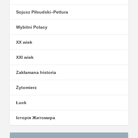
Sojusz Piłsudski–Petlura
Wybitni Polacy
XX wiek
XXI wiek
Zakłamana historia
Żytomierz
Łuck
Історія Житомира