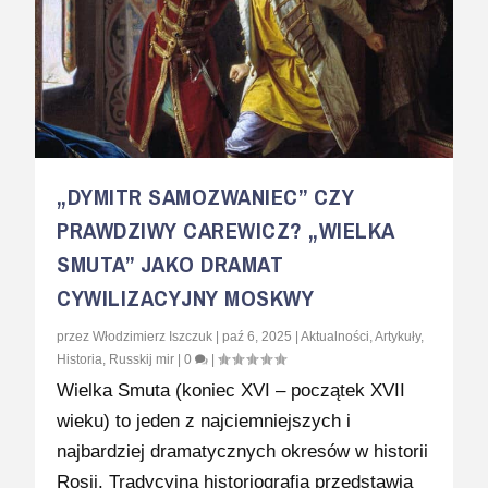
„DYMITR SAMOZWANIEC” CZY
PRAWDZIWY CAREWICZ? „WIELKA
SMUTA” JAKO DRAMAT
CYWILIZACYJNY MOSKWY
przez
Włodzimierz Iszczuk
|
paź 6, 2025
|
Aktualności
,
Artykuły
,
Historia
,
Russkij mir
|
0
|
Wielka Smuta (koniec XVI – początek XVII
wieku) to jeden z najciemniejszych i
najbardziej dramatycznych okresów w historii
Rosji. Tradycyjna historiografia przedstawia