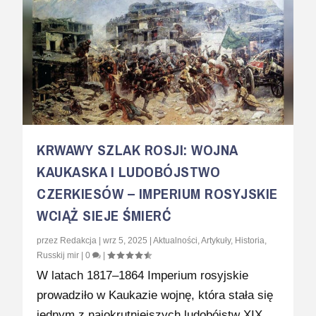
KRWAWY SZLAK ROSJI: WOJNA
KAUKASKA I LUDOBÓJSTWO
CZERKIESÓW – IMPERIUM ROSYJSKIE
WCIĄŻ SIEJE ŚMIERĆ
przez
Redakcja
|
wrz 5, 2025
|
Aktualności
,
Artykuły
,
Historia
,
Russkij mir
|
0
|
W latach 1817–1864 Imperium rosyjskie
prowadziło w Kaukazie wojnę, która stała się
jednym z najokrutniejszych ludobójstw XIX