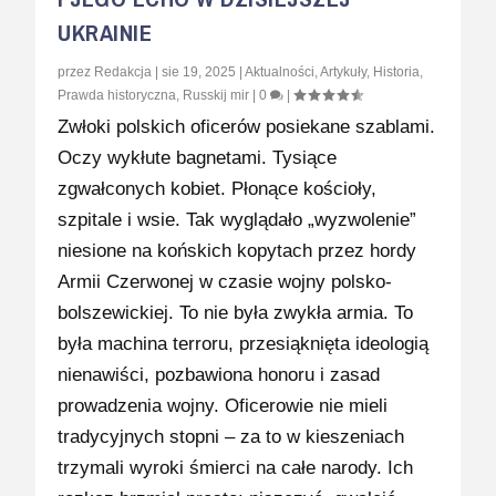
UKRAINIE
przez
Redakcja
|
sie 19, 2025
|
Aktualności
,
Artykuły
,
Historia
,
Prawda historyczna
,
Russkij mir
|
0
|
Zwłoki polskich oficerów posiekane szablami.
Oczy wykłute bagnetami. Tysiące
zgwałconych kobiet. Płonące kościoły,
szpitale i wsie. Tak wyglądało „wyzwolenie”
niesione na końskich kopytach przez hordy
Armii Czerwonej w czasie wojny polsko-
bolszewickiej. To nie była zwykła armia. To
była machina terroru, przesiąknięta ideologią
nienawiści, pozbawiona honoru i zasad
prowadzenia wojny. Oficerowie nie mieli
tradycyjnych stopni – za to w kieszeniach
trzymali wyroki śmierci na całe narody. Ich