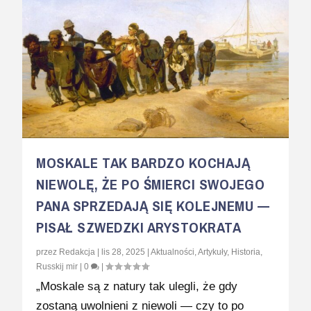
MOSKALE TAK BARDZO KOCHAJĄ
NIEWOLĘ, ŻE PO ŚMIERCI SWOJEGO
PANA SPRZEDAJĄ SIĘ KOLEJNEMU —
PISAŁ SZWEDZKI ARYSTOKRATA
przez
Redakcja
|
lis 28, 2025
|
Aktualności
,
Artykuły
,
Historia
,
Russkij mir
|
0
|
„Moskale są z natury tak ulegli, że gdy
zostaną uwolnieni z niewoli — czy to po