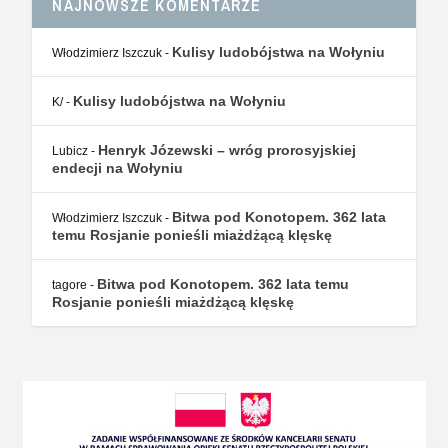
NAJNOWSZE KOMENTARZE
Kulisy ludobójstwa na Wołyniu
Włodzimierz Iszczuk
-
Kulisy ludobójstwa na Wołyniu
K/
-
Henryk Józewski – wróg prorosyjskiej
Lubicz
-
endecji na Wołyniu
Bitwa pod Konotopem. 362 lata
Włodzimierz Iszczuk
-
temu Rosjanie ponieśli miażdżącą klęskę
Bitwa pod Konotopem. 362 lata temu
tagore
-
Rosjanie ponieśli miażdżącą klęskę