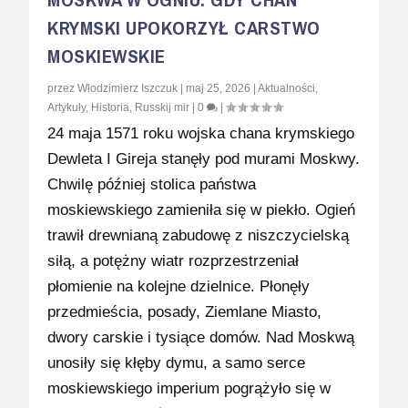
KRYMSKI UPOKORZYŁ CARSTWO
MOSKIEWSKIE
przez
Włodzimierz Iszczuk
|
maj 25, 2026
|
Aktualności
,
Artykuły
,
Historia
,
Russkij mir
|
0
|
24 maja 1571 roku wojska chana krymskiego
Dewleta I Gireja stanęły pod murami Moskwy.
Chwilę później stolica państwa
moskiewskiego zamieniła się w piekło. Ogień
trawił drewnianą zabudowę z niszczycielską
siłą, a potężny wiatr rozprzestrzeniał
płomienie na kolejne dzielnice. Płonęły
przedmieścia, posady, Ziemlane Miasto,
dwory carskie i tysiące domów. Nad Moskwą
unosiły się kłęby dymu, a samo serce
moskiewskiego imperium pogrążyło się w