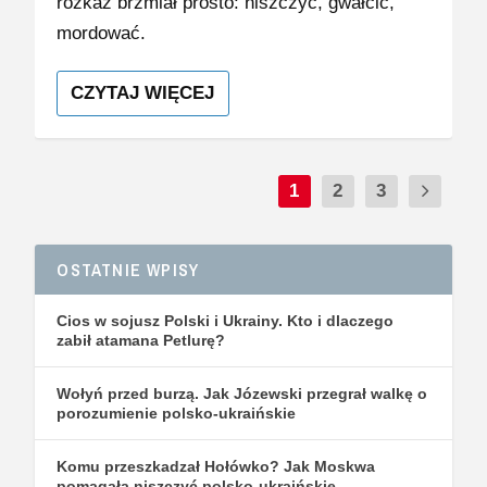
rozkaz brzmiał prosto: niszczyć, gwałcić,
mordować.
CZYTAJ WIĘCEJ
1
2
3
OSTATNIE WPISY
Cios w sojusz Polski i Ukrainy. Kto i dlaczego
zabił atamana Petlurę?
Wołyń przed burzą. Jak Józewski przegrał walkę o
porozumienie polsko-ukraińskie
Komu przeszkadzał Hołówko? Jak Moskwa
pomagała niszczyć polsko-ukraińskie