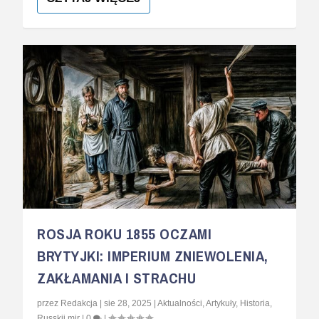
ROSJA ROKU 1855 OCZAMI
BRYTYJKI: IMPERIUM ZNIEWOLENIA,
ZAKŁAMANIA I STRACHU
przez
Redakcja
|
sie 28, 2025
|
Aktualności
,
Artykuły
,
Historia
,
Russkij mir
|
0
|