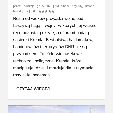
przez
Redakcja
|
gru 5, 2025
|
Aktualności
,
Artykuły
,
Historia
,
Russkij mir
|
0
|
Rosja od wieków prowadzi wojnę pod
fałszywą flagą – wojny, w których jej własne
ręce pozostają ukryte, a ofiarami padają
sąsiedzi Kremla. Bestialstwa hajdamaków,
banderowców i terrorystów DNR nie są
przypadkiem. To efekt wielowiekowej
technologii politycznej Kremla, która
manipuluje, dzieli i morduje dla utrzymania
rosyjskiej hegemonii.
CZYTAJ WIĘCEJ