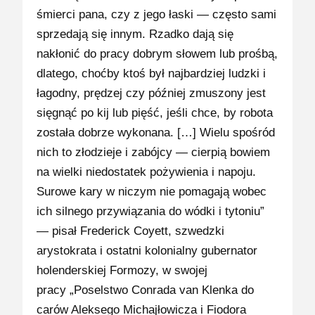
śmierci pana, czy z jego łaski — często sami
sprzedają się innym. Rzadko dają się
nakłonić do pracy dobrym słowem lub prośbą,
dlatego, choćby ktoś był najbardziej ludzki i
łagodny, prędzej czy później zmuszony jest
sięgnąć po kij lub pięść, jeśli chce, by robota
została dobrze wykonana. […] Wielu spośród
nich to złodzieje i zabójcy — cierpią bowiem
na wielki niedostatek pożywienia i napoju.
Surowe kary w niczym nie pomagają wobec
ich silnego przywiązania do wódki i tytoniu”
— pisał Frederick Coyett, szwedzki
arystokrata i ostatni kolonialny gubernator
holenderskiej Formozy, w swojej
pracy „Poselstwo Conrada van Klenka do
carów Aleksego Michajłowicza i Fiodora