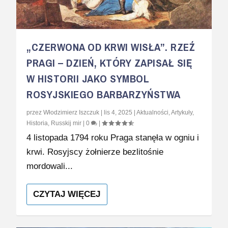
„CZERWONA OD KRWI WISŁA”. RZEŹ
PRAGI – DZIEŃ, KTÓRY ZAPISAŁ SIĘ
W HISTORII JAKO SYMBOL
ROSYJSKIEGO BARBARZYŃSTWA
przez
Włodzimierz Iszczuk
|
lis 4, 2025
|
Aktualności
,
Artykuły
,
Historia
,
Russkij mir
|
0
|
4 listopada 1794 roku Praga stanęła w ogniu i
krwi. Rosyjscy żołnierze bezlitośnie
mordowali...
CZYTAJ WIĘCEJ