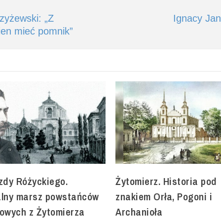
zyżewski: „Z
Ignacy Jan
ien mieć pomnik”
zdy Różyckiego.
Żytomierz. Historia pod
alny marsz powstańców
znakiem Orła, Pogoni i
iowych z Żytomierza
Archanioła