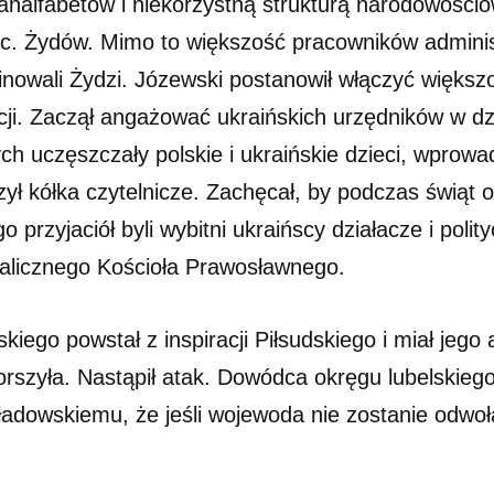
nalfabetów i niekorzystną strukturą narodowościo
. Żydów. Mimo to większość pracowników administrac
inowali Żydzi. Józewski postanowił włączyć większ
acji. Zaczął angażować ukraińskich urzędników w dz
ch uczęszczały polskie i ukraińskie dzieci, wprowa
zył kółka czytelnicze. Zachęcał, by podczas świąt 
o przyjaciół byli wybitni ukraińscy działacze i polit
efalicznego Kościoła Prawosławnego.
go powstał z inspiracji Piłsudskiego i miał jego
orszyła. Nastąpił atak. Dowódca okręgu lubelskie
ładowskiemu, że jeśli wojewoda nie zostanie odwoł