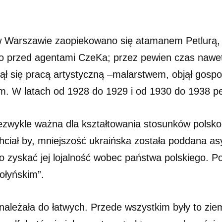
 Warszawie zaopiekowano się atamanem Petlurą, k
o przed agentami CzeKa; przez pewien czas nawe
ajął się pracą artystyczną –malarstwem, objął gos
ym. W latach od 1928 do 1929 i od 1930 do 1938 pe
ezwykle ważna dla kształtowania stosunków polsko
hciał by, mniejszość ukraińska została poddana asy
 zyskać jej lojalność wobec państwa polskiego. Pol
ołyńskim”.
e należała do łatwych. Przede wszystkim były to zie