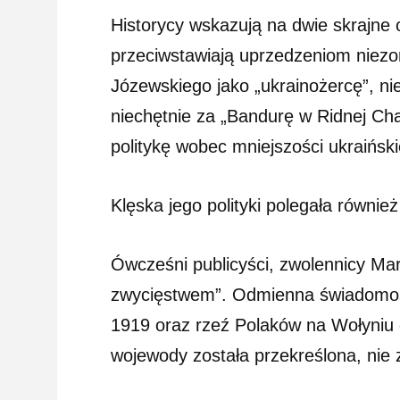
Historycy wskazują na dwie skrajne
przeciwstawiają uprzedzeniom niezor
Józewskiego jako „ukrainożercę”, nie
niechętnie za „Bandurę w Ridnej Cha
politykę wobec mniejszości ukraińsk
Klęska jego polityki polegała równi
Ówcześni publicyści, zwolennicy Ma
zwycięstwem”. Odmienna świadomość
1919 oraz rzeź Polaków na Wołyniu 
wojewody została przekreślona, nie 