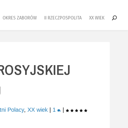
OKRES ZABORÓW
II RZECZPOSPOLITA
XX WIEK
ROSYJSKIEJ
U
tni Polacy
,
XX wiek
|
1
|