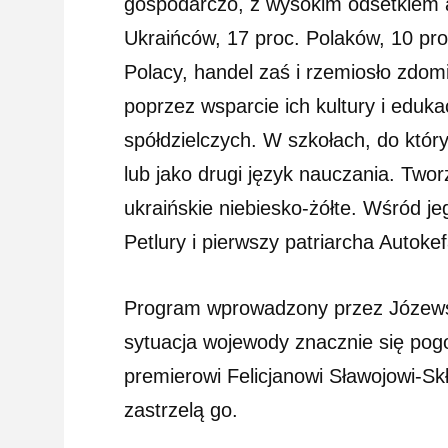
gospodarczo, z wysokim odsetkiem a
Ukraińców, 17 proc. Polaków, 10 proc
Polacy, handel zaś i rzemiosło zdom
poprzez wsparcie ich kultury i eduk
spółdzielczych. W szkołach, do który
lub jako drugi język nauczania. Twor
ukraińskie niebiesko-żółte. Wśród jeg
Petlury i pierwszy patriarcha Autok
Program wprowadzony przez Józewskie
sytuacja wojewody znacznie się pog
premierowi Felicjanowi Sławojowi-Sk
zastrzelą go.