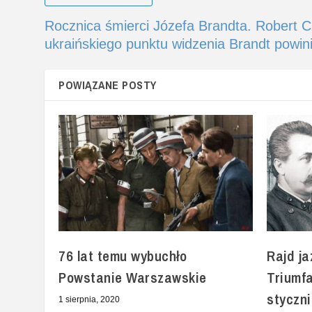
Rocznica śmierci Józefa Brandta. Robert C
ukraińskiego punktu widzenia Brandt powin
POWIĄZANE POSTY
76 lat temu wybuchło
Rajd ja
Powstanie Warszawskie
Triumf
styczn
1 sierpnia, 2020