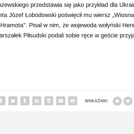
 Józewskiego przedstawia się jako przykład dla Ukr
oeta Józef Łobodowski poświęcił mu wiersz „Wiosn
 Hramota”. Pisał w nim, że wojewoda wołyński Henr
arszałek Piłsudski podali sobie ręce w geście pr
WSKAŹNIK: