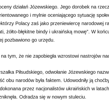
 oceny działań Józewskiego. Jego dorobek na rzecz
ientowanego i mylnie oceniającego sytuację społe
którzy Polacy zaś jako przeniewiercę narodowej rac
ti, żółto-błękitne bindy i ukraińską mowę”. W koń
iej pozbawiono go urzędu.
eż na tym, że nie zapobiegła wzrostowi nastrojów n
rszałka Piłsudskiego, odwołanie Józewskiego naz
 obu narodów była faktem. Udowodniły ją choćby 
dokonana przez nacjonalistów ukraińskich w latach
zniknęła. Odradza się w nowym stuleciu.