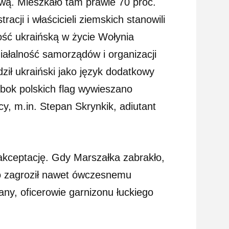
wą. Mieszkało tam prawie 70 proc.
ji i właścicieli ziemskich stanowili
ość ukraińską w życie Wołynia
iałalność samorządów i organizacji
dził ukraiński jako język dodatkowy
obok polskich flag wywieszano
ycy, m.in. Stepan Skrynkik, adiutant
 akceptację. Gdy Marszałka zabrakło,
go zagroził nawet ówczesnemu
any, oficerowie garnizonu łuckiego