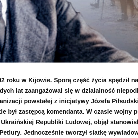
92 roku w Kijowie. Sporą część życia spędził n
ych lat zaangażował się w działalność niepodl
anizacji powstałej z inicjatywy Józefa Piłsudsk
zie był zastępcą komendanta. W czasie wojny p
 Ukraińskiej Republiki Ludowej, objął stanowi
etlury. Jednocześnie tworzył siatkę wywiadow