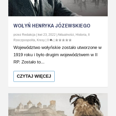
WOŁYŃ HENRYKA JÓZEWSKIEGO
przez
Redakcja
|
kwi 23, 2022
|
Aktualności
,
Historia
,
II
Rzeczpospolita
,
Kresy
|
0
|
Województwo wołyńskie zostało utworzone w
1919 roku i było drugim województwem w II
RP. Zostało to...
CZYTAJ WIĘCEJ