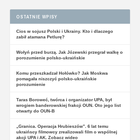
OSTATNIE WPISY
Cios w sojusz Polski i Ukrainy. Kto i dlaczego
zabił atamana Petlurę?
Wołyń przed burzą. Jak Józewski przegrał walkę o
porozumienie polsko-ukraińskie
Komu przeszkadzał Hołówko? Jak Moskwa
pomagała niszczyć polsko-ukraińskie
porozumienie
Taras Boroweć, twórca i organizator UPA, był
wrogiem banderowskiej frakcji OUN. Oto jego list
otwarty do OUN-B
„Granica. Operacja Hrubieszów”. 6 lat temu
ukraińscy filmowcy zrealizowali film o wspólnej
akcji UPA i AK. Zobacz wideo