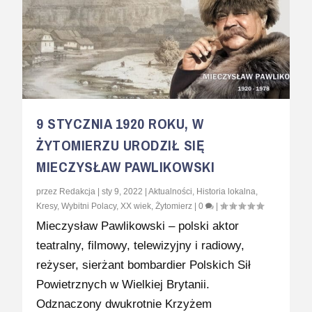
9 STYCZNIA 1920 ROKU, W
ŻYTOMIERZU URODZIŁ SIĘ
MIECZYSŁAW PAWLIKOWSKI
przez
Redakcja
|
sty 9, 2022
|
Aktualności
,
Historia lokalna
,
Kresy
,
Wybitni Polacy
,
XX wiek
,
Żytomierz
|
0
|
Mieczysław Pawlikowski – polski aktor
teatralny, filmowy, telewizyjny i radiowy,
reżyser, sierżant bombardier Polskich Sił
Powietrznych w Wielkiej Brytanii.
Odznaczony dwukrotnie Krzyżem