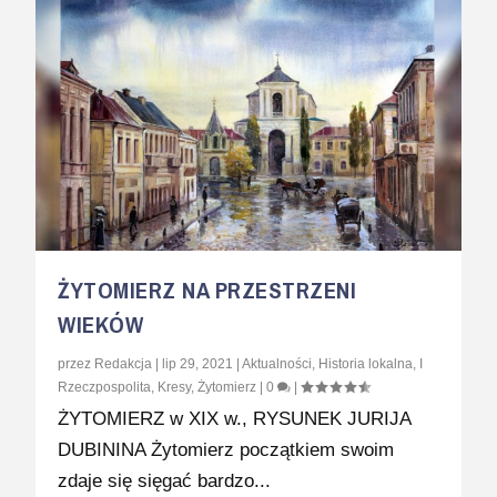
ŻYTOMIERZ NA PRZESTRZENI
WIEKÓW
przez
Redakcja
|
lip 29, 2021
|
Aktualności
,
Historia lokalna
,
I
Rzeczpospolita
,
Kresy
,
Żytomierz
|
0
|
ŻYTOMIERZ w XIX w., RYSUNEK JURIJA
DUBININA Żytomierz początkiem swoim
zdaje się sięgać bardzo...