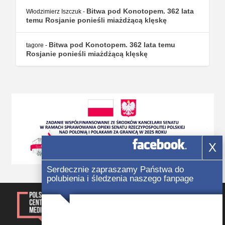
Bitwa pod Konotopem. 362 lata
Włodzimierz Iszczuk
-
temu Rosjanie ponieśli miażdżącą klęskę
Bitwa pod Konotopem. 362 lata temu
tagore
-
Rosjanie ponieśli miażdżącą klęskę
X
Serdecznie zapraszamy Państwa do
polubienia i śledzenia naszego fanpage
© 2014-2023, Kwartalnik „Głos
Polonii” Wszelkie prawa
zastrzezone.
Rejestracja: Świadectwo Seria ЖТ
Nr 171/548 Р wydane 09.10.2012 r.