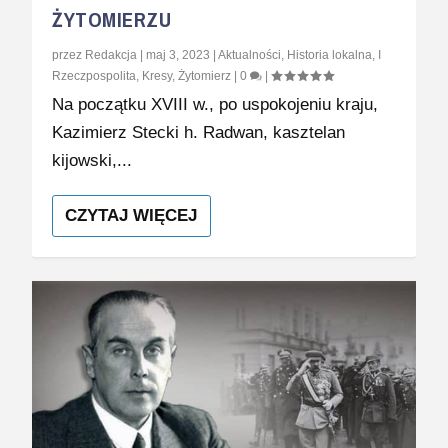
ŻYTOMIERZU
przez
Redakcja
|
maj 3, 2023
|
Aktualności
,
Historia lokalna
,
I
Rzeczpospolita
,
Kresy
,
Żytomierz
|
0
|
Na początku XVIII w., po uspokojeniu kraju,
Kazi­mierz Stecki h. Radwan, kasztelan
kijowski,...
CZYTAJ WIĘCEJ