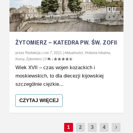
ŻYTOMIERZ – KATEDRA PW. ŚW. ZOFII
przez
Redakcja
|
cze 7, 2021
|
Aktualności
,
Historia lokalna
,
Kresy
,
Żytomierz
|
0
|
Wiek XVII – czas wojen kozackich i
moskiewskich, to dla diecezji kijowskiej
szczególnie ciężkie...
CZYTAJ WIĘCEJ
1
2
3
4