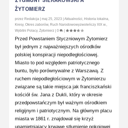
ŻYTOMIERZ
przez
Redakcja
|
maj 25, 2023
|
Aktualności
,
Historia lokalna
,
Kresy
,
Okres zaborów
,
Ruch Narodowowyzwoleńczy XIX w.
,
Wybitni Polacy
,
Żytomierz
|
0
|
Przed Powstaniem Styczniowym Żytomierz
był jednym z najważniejszych ośrodków
polskiej konspiracji niepodległościowej.
Miasto to pod względem patriotycznego
buntu, było porównywalne z Warszawą. Z
ruchem niepodległościowym w Żytomierzu
związane są takie miejsca jak franciszkański
kościół św. Jana z Dukli, który w okresie
przedpowstańczym był ważnym ośrodkiem
religijnym i patriotycznym. Na głównym placu
miasta w 1861 r. znajdował się krzyż
upamiętniający krwawe stłumienie pokojowej