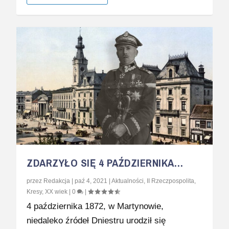
ZDARZYŁO SIĘ 4 PAŹDZIERNIKA…
przez
Redakcja
|
paź 4, 2021
|
Aktualności
,
II Rzeczpospolita
,
Kresy
,
XX wiek
|
0
|
4 października 1872, w Martynowie,
niedaleko źródeł Dniestru urodził się