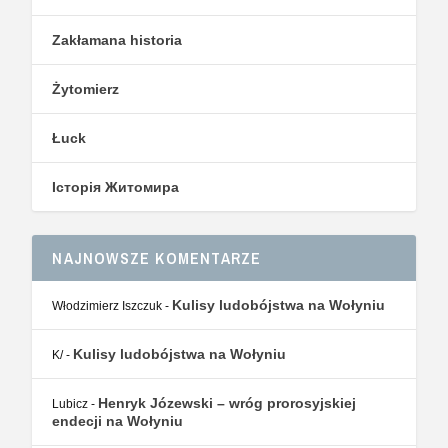
Zakłamana historia
Żytomierz
Łuck
Історія Житомира
NAJNOWSZE KOMENTARZE
Kulisy ludobójstwa na Wołyniu
Włodzimierz Iszczuk
-
Kulisy ludobójstwa na Wołyniu
K/
-
Henryk Józewski – wróg prorosyjskiej
Lubicz
-
endecji na Wołyniu