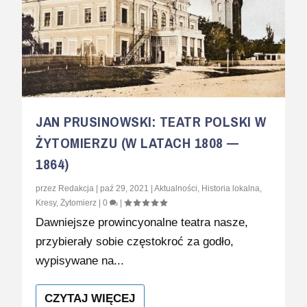
JAN PRUSINOWSKI: TEATR POLSKI W
ŻYTOMIERZU (W LATACH 1808 —
1864)
przez
Redakcja
|
paź 29, 2021
|
Aktualności
,
Historia lokalna
,
Kresy
,
Żytomierz
|
0
|
Dawniejsze prowincyonalne teatra nasze,
przybierały sobie częstokroć za godło,
wypisywane na...
CZYTAJ WIĘCEJ