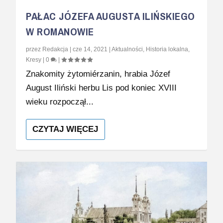
PAŁAC JÓZEFA AUGUSTA ILIŃSKIEGO
W ROMANOWIE
przez
Redakcja
|
cze 14, 2021
|
Aktualności
,
Historia lokalna
,
Kresy
|
0
|
Znakomity żytomiérzanin, hrabia Józef
August Iliński herbu Lis pod koniec XVIII
wieku rozpoczął...
CZYTAJ WIĘCEJ