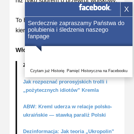
niż tylko sporem o przewrót wojskowy.
X
To historia walki o geopolityczny
Serdecznie zapraszamy Państwa do
polubienia i śledzenia naszego
kierunek Polski.
fanpage
Włodzimierz Iszczuk
ZOBACZ TAKŻE:
Czytam już Historię. Pamięć Historyczna na Facebooku
Jak rozpoznać prorosyjskich trolli i
„pożytecznych idiotów” Kremla
ABW: Kreml uderza w relacje polsko-
ukraińskie — stawką paraliż Polski
Dezinformacja: Jak teoria „Ukropolin”