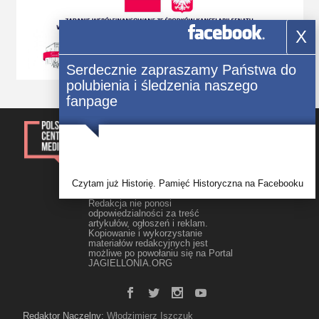
X
Serdecznie zapraszamy Państwa do
polubienia i śledzenia naszego
fanpage
© 2014-2023, Kwartalnik „Głos
Polonii” Wszelkie prawa
zastrzezone.
Rejestracja: Świadectwo Seria ЖТ
Nr 171/548 Р wydane 09.10.2012 r.
przez Główny Departament
Czytam już Historię. Pamięć Historyczna na Facebooku
Sprawiedliwości w obwodzie
żytomierskim
Redakcja nie ponosi
odpowiedzialności za treść
artykułów, ogłoszeń i reklam.
Kopiowanie i wykorzystanie
materiałów redakcyjnych jest
możliwe po powołaniu się na Portal
JAGIELLONIA.ORG
Redaktor Naczelny:
Włodzimierz Iszczuk