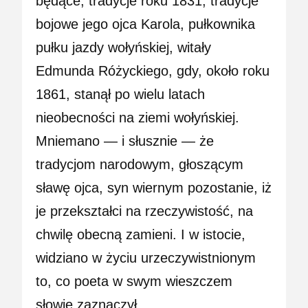
będące, tradycje roku 1831, tradycje
bojowe jego ojca Karola, pułkownika
pułku jazdy wołyńskiej, witały
Edmunda Różyckiego, gdy, około roku
1861, stanął po wielu latach
nieobecności na ziemi wołyńskiej.
Mniemano — i słusznie — że
tradycjom narodowym, głoszącym
sławę ojca, syn wiernym pozostanie, iż
je przekształci na rzeczywistość, na
chwilę obecną zamieni. I w istocie,
widziano w życiu urzeczywistnionym
to, co poeta w swym wieszczem
słowie zaznaczył…