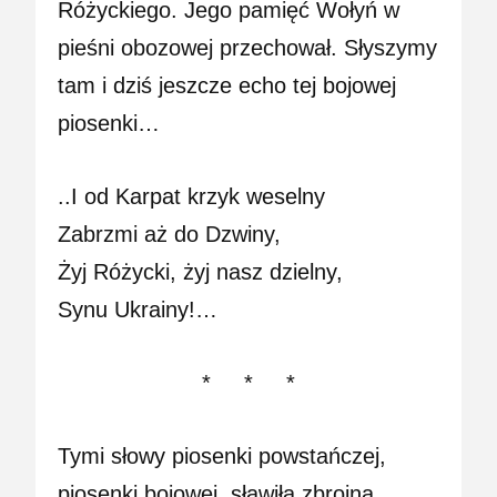
Różyckiego. Jego pamięć Wołyń w
pieśni obozowej przechował. Słyszymy
tam i dziś jeszcze echo tej bojowej
piosenki…
..I od Karpat krzyk weselny
Zabrzmi aż do Dzwiny,
Żyj Różycki, żyj nasz dzielny,
Synu Ukrainy!…
* * *
Tymi słowy piosenki powstańczej,
piosenki bojowej, sławiła zbrojna