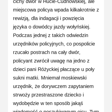
cichy dwór w Hucie-Cudnowskiej, ale
miejscowa policya wpada kilkakrotnie z
rewizją, dla indagacji i powzięcia
języka o dowódcy jazdy wołyńskiej.
Podczas jednej z takich odwiedzin
urzędników policyjnych, co pospolicie
rzucało postrach na cały dwór,
policyant zwrócił uwagę na jedno z
dzieci pani Różyckiej płaczące u poły
sukni matki. Mniemał moskiewski
urzędnik, że dorywczem zapytaniem
strwoży przestraszone dziecko i
wydobędzie w ten sposób jakąś
wiadomość o poszukiwanym ojcu. Tym