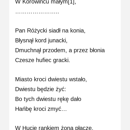
W Korowińcu małym[1],
…………………..
Pan Różycki siadł na konia,
Błysnął kord junacki,
Dmuchnął przodem, a przez błonia
Czesze hufiec gracki.
Miasto kroci dwiestu wstało,
Dwiestu będzie żyć:
Bo tych dwiestu rękę dało
Hańbę kroci zmyć…
W Hucie rankiem żona płacze,