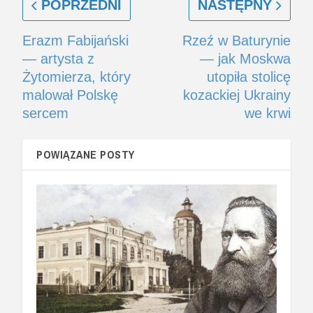
POPRZEDNI
NASTĘPNY
Erazm Fabijański
Rzeź w Baturynie
— artysta z
— jak Moskwa
Żytomierza, który
utopiła stolicę
malował Polskę
kozackiej Ukrainy
sercem
we krwi
POWIĄZANE POSTY