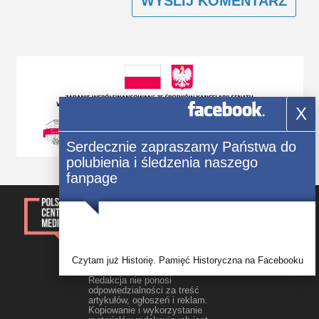
X
Serdecznie zapraszamy Państwa do
polubienia i śledzenia naszego
fanpage
© 2014-2023, Kwartalnik „Głos
Polonii” Wszelkie prawa
zastrzezone.
Rejestracja: Świadectwo Seria ЖТ
Nr 171/548 Р wydane 09.10.2012 r.
przez Główny Departament
Sprawiedliwości w obwodzie
Czytam już Historię. Pamięć Historyczna na Facebooku
żytomierskim
Redakcja nie ponosi
odpowiedzialności za treść
artykułów, ogłoszeń i reklam.
Kopiowanie i wykorzystanie