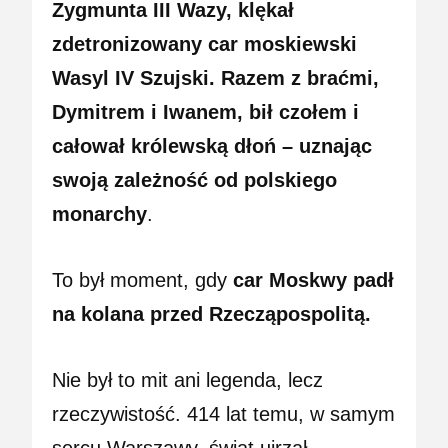
Zygmunta III Wazy, klękał
zdetronizowany car moskiewski
Wasyl IV Szujski. Razem z braćmi,
Dymitrem i Iwanem, bił czołem i
całował królewską dłoń – uznając
swoją zależność od polskiego
monarchy
.
To był moment, gdy
car Moskwy padł
na kolana przed Rzecząpospolitą.
Nie był to mit ani legenda, lecz
rzeczywistość. 414 lat temu, w samym
sercu Warszawy, świat ujrzał