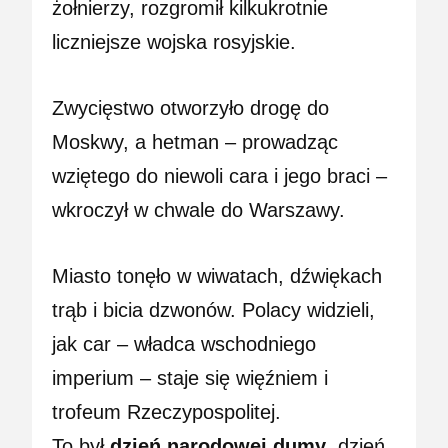
żołnierzy, rozgromił kilkukrotnie
liczniejsze wojska rosyjskie.
Zwycięstwo otworzyło drogę do
Moskwy, a hetman – prowadząc
wziętego do niewoli cara i jego braci –
wkroczył w chwale do Warszawy.
Miasto tonęło w wiwatach, dźwiękach
trąb i bicia dzwonów. Polacy widzieli,
jak car – władca wschodniego
imperium – staje się więźniem i
trofeum Rzeczypospolitej.
To był
dzień narodowej dumy
, dzień,