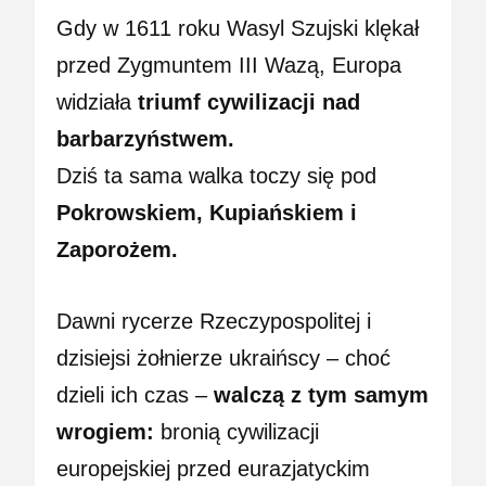
Gdy w 1611 roku Wasyl Szujski klękał
przed Zygmuntem III Wazą, Europa
widziała
triumf cywilizacji nad
barbarzyństwem.
Dziś ta sama walka toczy się pod
Pokrowskiem, Kupiańskiem i
Zaporożem.
Dawni rycerze Rzeczypospolitej i
dzisiejsi żołnierze ukraińscy – choć
dzieli ich czas –
walczą z tym samym
wrogiem:
bronią cywilizacji
europejskiej przed eurazjatyckim