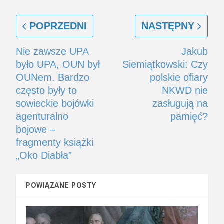
POPRZEDNI
NASTĘPNY
Nie zawsze UPA
Jakub
było UPA, OUN był
Siemiątkowski: Czy
OUNem. Bardzo
polskie ofiary
często były to
NKWD nie
sowieckie bojówki
zasługują na
agenturalno
pamięć?
bojowe –
fragmenty książki
„Oko Diabła”
POWIĄZANE POSTY