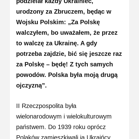
podzielał każdy Ukrainiec,
urodzony za Zbruczem, będąc w
Wojsku Polskim: „Za Polskę
walczyłem, bo uważałem, że przez
to walczę za Ukrainę. A gdy
potrzeba zajdzie, bić się jeszcze raz
za Polskę – będę! Z tych samych
powodów. Polska była moją drugą
ojczyzną”.
II Rzeczpospolita była
wielonarodowym i wielokulturowym
państwem. Do 1939 roku oprócz
Polaków zamieszkiwali ją Ukraińcy