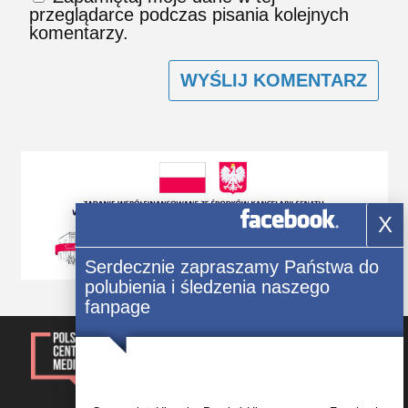
przeglądarce podczas pisania kolejnych
komentarzy.
X
Serdecznie zapraszamy Państwa do
polubienia i śledzenia naszego
fanpage
© 2014-2023, Kwartalnik „Głos
Polonii” Wszelkie prawa
zastrzezone.
Rejestracja: Świadectwo Seria ЖТ
Nr 171/548 Р wydane 09.10.2012 r.
przez Główny Departament