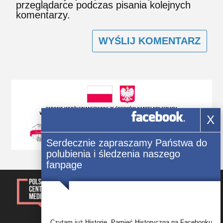
przeglądarce podczas pisania kolejnych
komentarzy.
X
Serdecznie zapraszamy Państwa do
polubienia i śledzenia naszego
fanpage
© 2014-2023, Kwartalnik „Głos
Polonii” Wszelkie prawa
zastrzezone.
Rejestracja: Świadectwo Seria ЖТ
Nr 171/548 Р wydane 09.10.2012 r.
przez Główny Departament
Sprawiedliwości w obwodzie
Czytam już Historię. Pamięć Historyczna na Facebooku