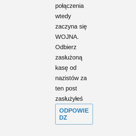
połączenia
wtedy
zaczyna się
WOJNA.
Odbierz
zasłużoną
kasę od
nazistów za
ten post
zasłużyłeś
ODPOWIE
DZ