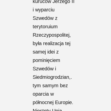
kuruców Jerzego II
i wyparciu
Szwedów z
terytoruium
Rzeczypospolitej,
była realizacja tej
samej idei z
pominięciem
Szwedów i
Siedmiogrodzian,.
tym samym bez
oparcia w
północnej Europie.
Niestety Unia