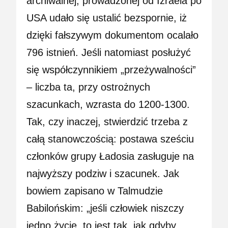
archiwalnej, prowadzonej od Izraela po
USA udało się ustalić bezspornie, iż
dzięki fałszywym dokumentom ocalało
796 istnień. Jeśli natomiast posłużyć
się współczynnikiem „przeżywalności”
– liczba ta, przy ostrożnych
szacunkach, wzrasta do 1200-1300.
Tak, czy inaczej, stwierdzić trzeba z
całą stanowczością: postawa sześciu
członków grupy Ładosia zasługuje na
najwyższy podziw i szacunek. Jak
bowiem zapisano w Talmudzie
Babilońskim: „jeśli człowiek niszczy
jedno życie, to jest tak, jak gdyby