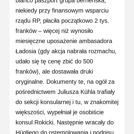
blanco paszport grupa berneńska,
niekiedy przy finansowym wsparciu
rządu RP, płaciła początkowo 2 tys.
franków – więcej niż wynosiło
miesięczne uposażenie ambasadora
Ładosia (gdy akcja nabrała rozmachu,
udało się tę cenę zbić do 500
franków), ale dostawała druki
oryginalne. Dokumenty te, na ogół za
pośrednictwem Juliusza Kühla trafiały
do sekcji konsularnej i tu, w znakomitej
większości, wypełniał je osobiście
konsul Rokicki. Następnie wracały do
Hügliego do ostemplowania i podpisu.